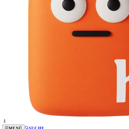
MENÜ
SUCHE