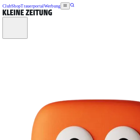
Club
Shop
Trauerportal
Werbung