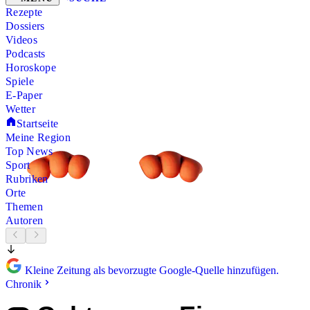
Rezepte
Dossiers
Videos
Podcasts
Horoskope
Spiele
E-Paper
Wetter
Startseite
Meine Region
Top News
Sport
Rubriken
Orte
Themen
Autoren
Kleine Zeitung als bevorzugte Google-Quelle hinzufügen.
Chronik