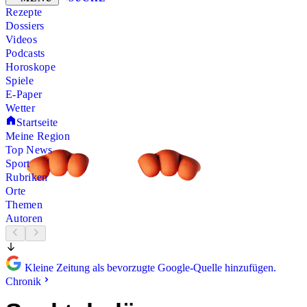
Rezepte
Dossiers
Videos
Podcasts
Horoskope
Spiele
E-Paper
Wetter
Startseite
Meine Region
Top News
Sport
Rubriken
Orte
Themen
Autoren
Kleine Zeitung als bevorzugte Google-Quelle hinzufügen.
Chronik