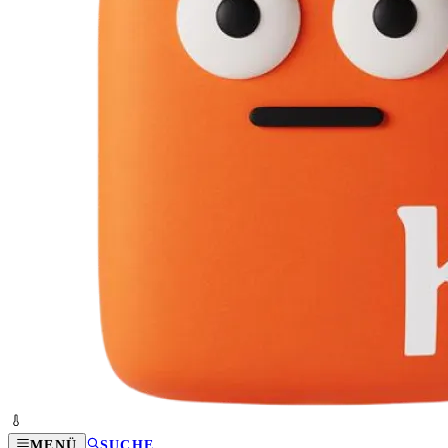
MENÜ
SUCHE