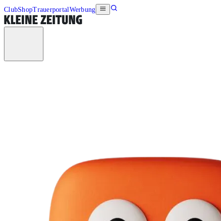
Club
Shop
Trauerportal
Werbung