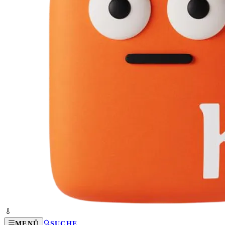
MENÜ
SUCHE