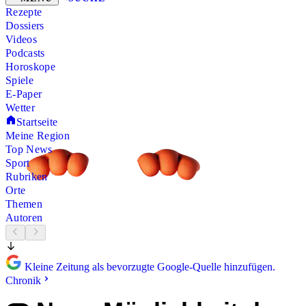
Rezepte
Dossiers
Videos
Podcasts
Horoskope
Spiele
E-Paper
Wetter
Startseite
Meine Region
Top News
Sport
Rubriken
Orte
Themen
Autoren
Kleine Zeitung als bevorzugte Google-Quelle hinzufügen.
Chronik