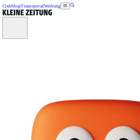
Club
Shop
Trauerportal
Werbung