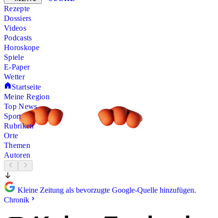
Rezepte
Dossiers
Videos
Podcasts
Horoskope
Spiele
E-Paper
Wetter
Startseite
Meine Region
Top News
Sport
Rubriken
Orte
Themen
Autoren
Kleine Zeitung als bevorzugte Google-Quelle hinzufügen.
Chronik