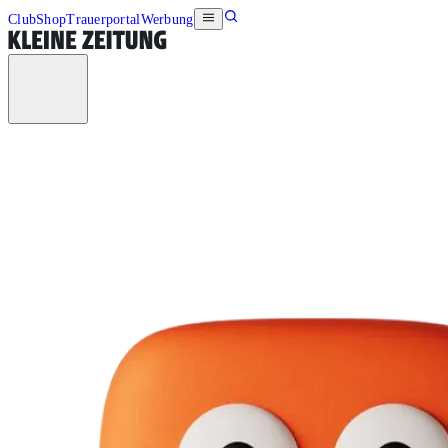
Club
Shop
Trauerportal
Werbung