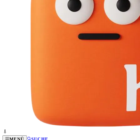
MENÜ
SUCHE