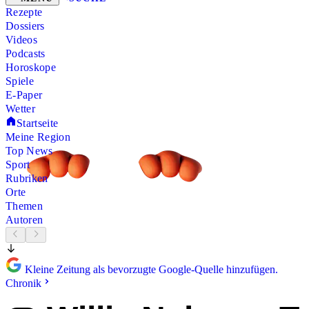
Rezepte
Dossiers
Videos
Podcasts
Horoskope
Spiele
E-Paper
Wetter
Startseite
Meine Region
Top News
Sport
Rubriken
Orte
Themen
Autoren
Kleine Zeitung als bevorzugte Google-Quelle hinzufügen.
Chronik