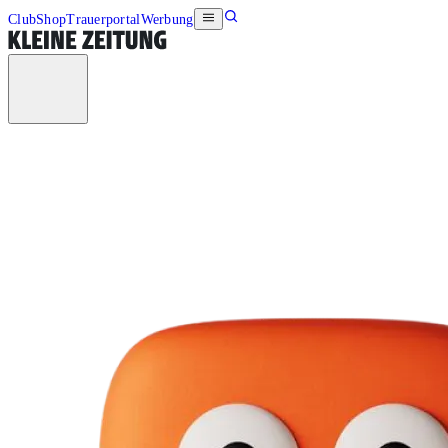
Club
Shop
Trauerportal
Werbung