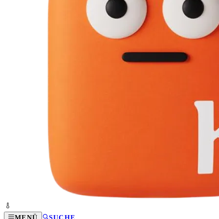
MENÜ
SUCHE