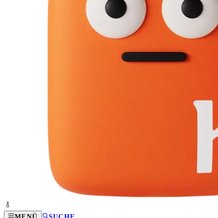
MENÜ
SUCHE