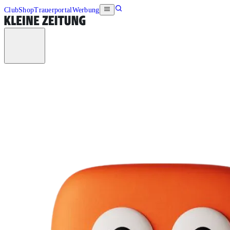
Club
Shop
Trauerportal
Werbung