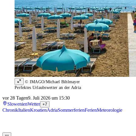
© IMAGO/Michael Bihlmayer
Perfektes Urlaubswetter an der Adria
vor 28 Tagen
9. Juli 2026 um 15:30
Slowenien
Wetter
+7
Chronik
Italien
Kroatien
Adria
Sommerferien
Ferien
Meteorologie