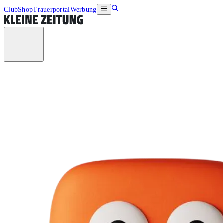
Club
Shop
Trauerportal
Werbung