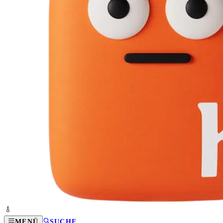
MENÜ
SUCHE