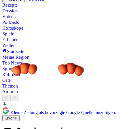
Rezepte
Dossiers
Videos
Podcasts
Horoskope
Spiele
E-Paper
Wetter
Startseite
Meine Region
Top News
Sport
Rubriken
Orte
Themen
Autoren
Kleine Zeitung als bevorzugte Google-Quelle hinzufügen.
Chronik