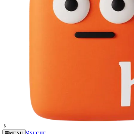
MENÜ
SUCHE