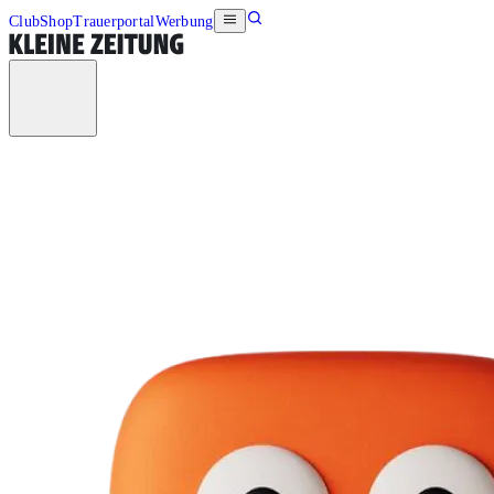
Club
Shop
Trauerportal
Werbung