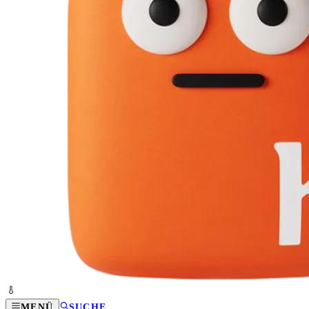
MENÜ
SUCHE