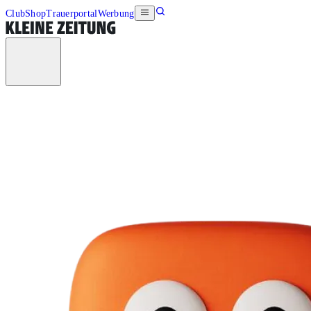
Club
Shop
Trauerportal
Werbung