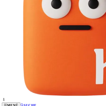
MENÜ
SUCHE