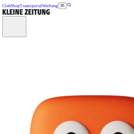
Club
Shop
Trauerportal
Werbung