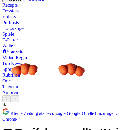
Rezepte
Dossiers
Videos
Podcasts
Horoskope
Spiele
E-Paper
Wetter
Startseite
Meine Region
Top News
Sport
Rubriken
Orte
Themen
Autoren
Kleine Zeitung als bevorzugte Google-Quelle hinzufügen.
Chronik