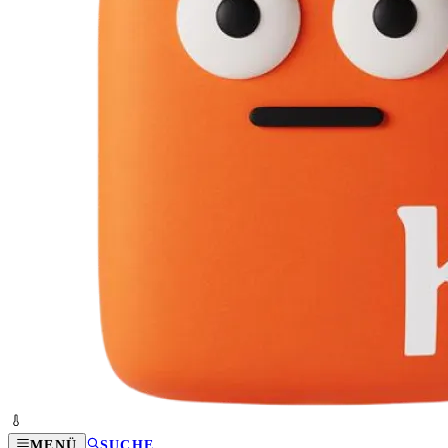
MENÜ
SUCHE