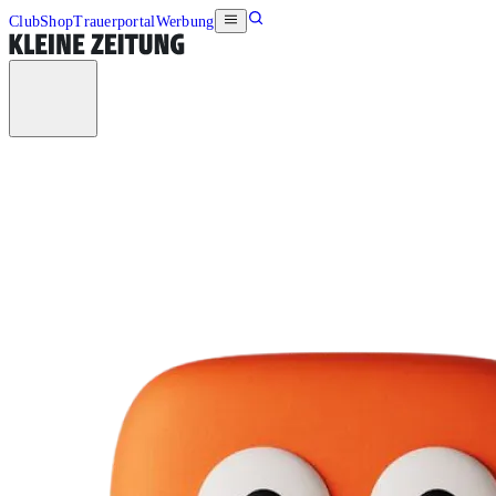
Club
Shop
Trauerportal
Werbung