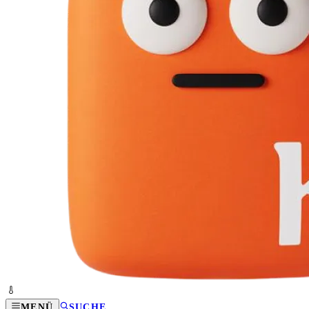
MENÜ
SUCHE