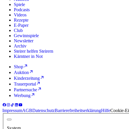
Spiele
Podcasts
Videos
Rezepte
E-Paper
Club
Gewinnspiele
Newsletter
Archiv
Steirer helfen Steirern
Kärntner in Not
Shop
Auktion
Kinderzeitung
Trauerportal
Partnersuche
Werbung
Impressum
AGB
Datenschutz
Barrierefreiheitserklärung
Hilfe
Cookie-Ei
System