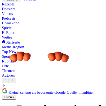
Rezepte
Dossiers
Videos
Podcasts
Horoskope
Spiele
E-Paper
Wetter
Startseite
Meine Region
Top News
Sport
Rubriken
Orte
Themen
Autoren
Kleine Zeitung als bevorzugte Google-Quelle hinzufügen.
Chronik