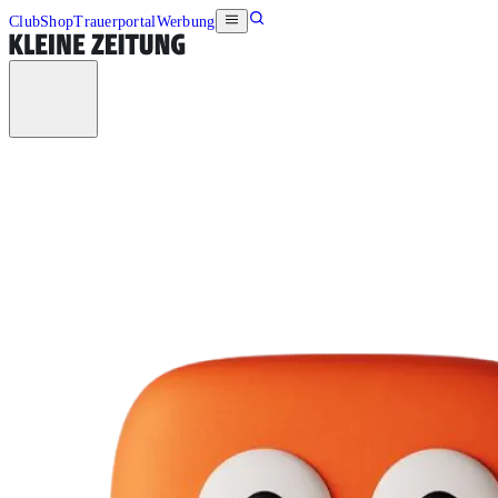
Club
Shop
Trauerportal
Werbung