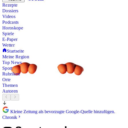
Rezepte
Dossiers
Videos
Podcasts
Horoskope
Spiele
E-Paper
Wetter
Startseite
Meine Region
Top News
Sport
Rubriken
Orte
Themen
Autoren
Kleine Zeitung als bevorzugte Google-Quelle hinzufügen.
Chronik