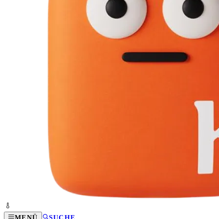
MENÜ
SUCHE