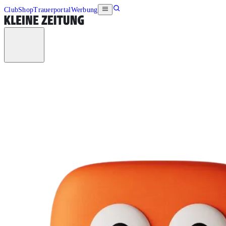
Club
Shop
Trauerportal
Werbung