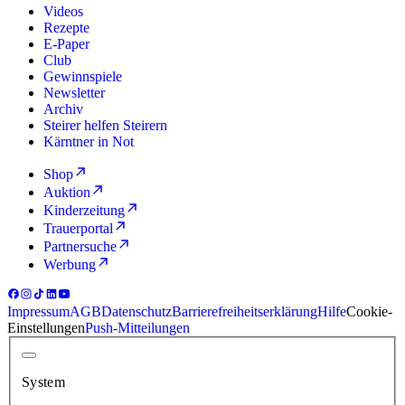
Videos
Rezepte
E-Paper
Club
Gewinnspiele
Newsletter
Archiv
Steirer helfen Steirern
Kärntner in Not
Shop
Auktion
Kinderzeitung
Trauerportal
Partnersuche
Werbung
Impressum
AGB
Datenschutz
Barrierefreiheitserklärung
Hilfe
Cookie-
Einstellungen
Push-Mitteilungen
System