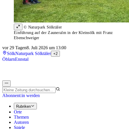
© Naturpark Sölktäler
Einführung auf der Zauneralm in der Kleinsölk mit Franz
Ebenschweiger
vor 29 Tagen
8. Juli 2026 um 13:00
Sölk
Naturpark Sölktäler
+2
Öblarn
Ennstal
Abonnent:in werden
Rubriken
Orte
Themen
Autoren
Spiele