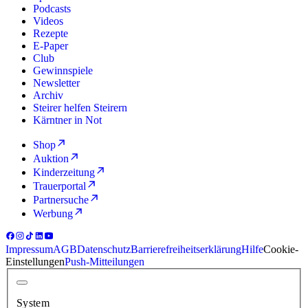
Podcasts
Videos
Rezepte
E-Paper
Club
Gewinnspiele
Newsletter
Archiv
Steirer helfen Steirern
Kärntner in Not
Shop
Auktion
Kinderzeitung
Trauerportal
Partnersuche
Werbung
Impressum
AGB
Datenschutz
Barrierefreiheitserklärung
Hilfe
Cookie-
Einstellungen
Push-Mitteilungen
System