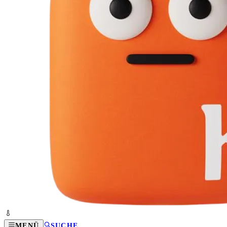
MENÜ
SUCHE