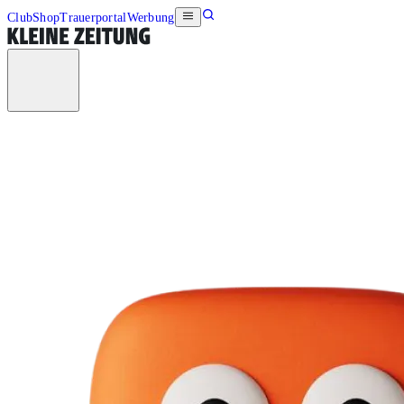
Club
Shop
Trauerportal
Werbung