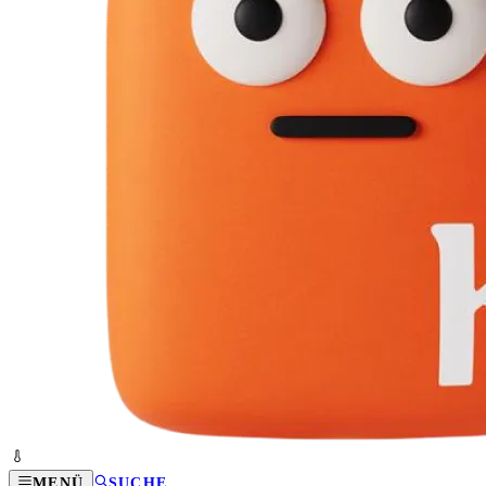
MENÜ
SUCHE