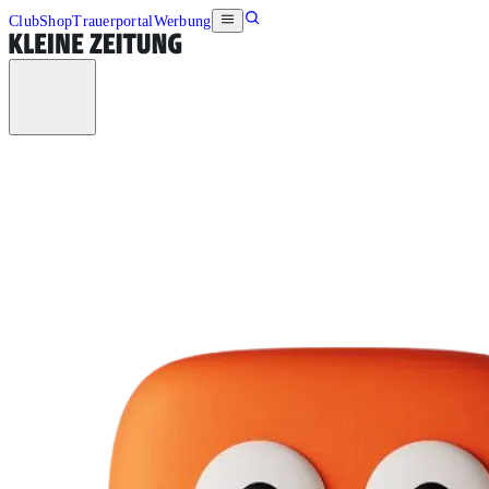
Club
Shop
Trauerportal
Werbung