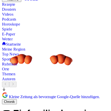
Rezepte
Dossiers
Videos
Podcasts
Horoskope
Spiele
E-Paper
Wetter
Startseite
Meine Region
Top News
Sport
Rubriken
Orte
Themen
Autoren
Kleine Zeitung als bevorzugte Google-Quelle hinzufügen.
Chronik