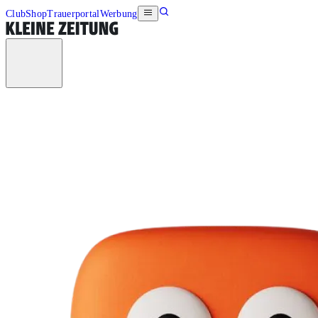
Club
Shop
Trauerportal
Werbung