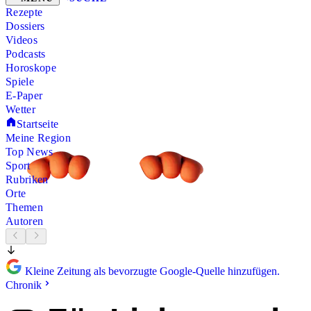
Rezepte
Dossiers
Videos
Podcasts
Horoskope
Spiele
E-Paper
Wetter
Startseite
Meine Region
Top News
Sport
Rubriken
Orte
Themen
Autoren
Kleine Zeitung als bevorzugte Google-Quelle hinzufügen.
Chronik