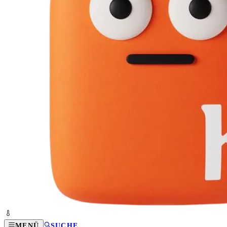
MENÜ
SUCHE