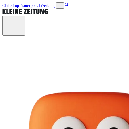
Club
Shop
Trauerportal
Werbung