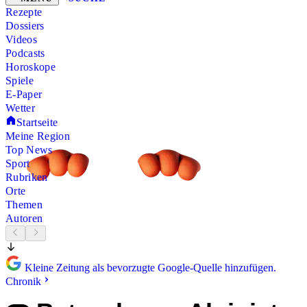
Rezepte
Dossiers
Videos
Podcasts
Horoskope
Spiele
E-Paper
Wetter
Startseite
Meine Region
Top News
Sport
Rubriken
Orte
Themen
Autoren
Kleine Zeitung als bevorzugte Google-Quelle hinzufügen.
Chronik