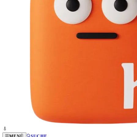
MENÜ
SUCHE