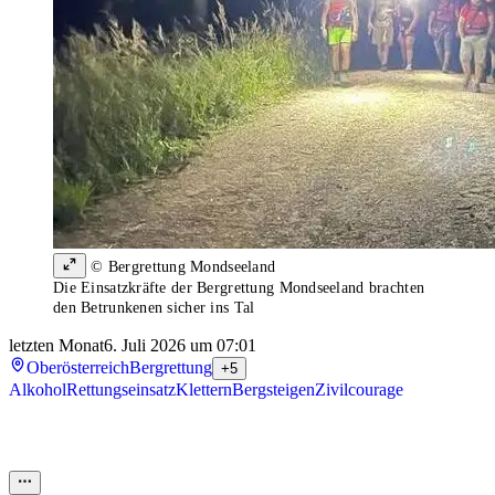
© Bergrettung Mondseeland
Die Einsatzkräfte der Bergrettung Mondseeland brachten
den Betrunkenen sicher ins Tal
letzten Monat
6. Juli 2026 um 07:01
Oberösterreich
Bergrettung
+5
Alkohol
Rettungseinsatz
Klettern
Bergsteigen
Zivilcourage