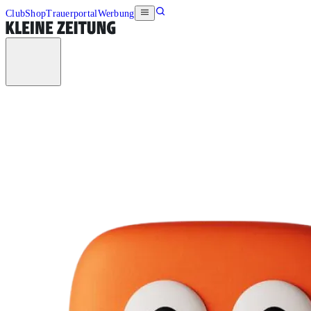
Club
Shop
Trauerportal
Werbung