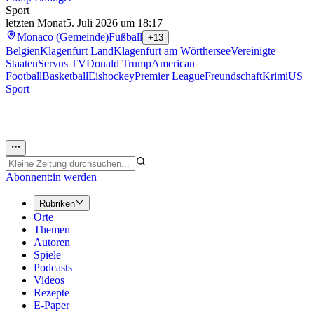
Sport
letzten Monat
5. Juli 2026 um 18:17
Monaco (Gemeinde)
Fußball
+13
Belgien
Klagenfurt Land
Klagenfurt am Wörthersee
Vereinigte
Staaten
Servus TV
Donald Trump
American
Football
Basketball
Eishockey
Premier League
Freundschaft
Krimi
US
Sport
Abonnent:in werden
Rubriken
Orte
Themen
Autoren
Spiele
Podcasts
Videos
Rezepte
E-Paper