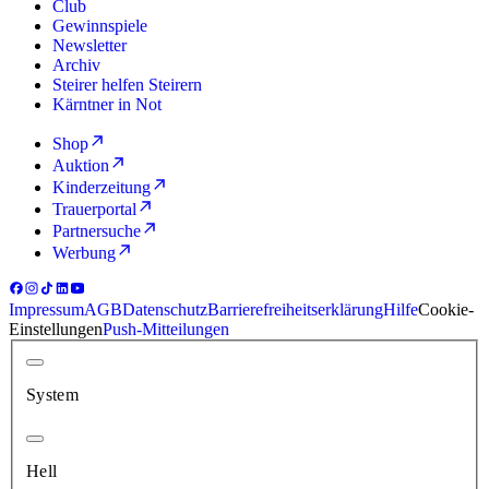
Club
Gewinnspiele
Newsletter
Archiv
Steirer helfen Steirern
Kärntner in Not
Shop
Auktion
Kinderzeitung
Trauerportal
Partnersuche
Werbung
Impressum
AGB
Datenschutz
Barrierefreiheitserklärung
Hilfe
Cookie-
Einstellungen
Push-Mitteilungen
System
Hell