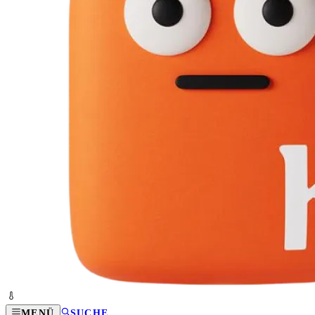
MENÜ
SUCHE