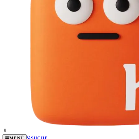
MENÜ
SUCHE