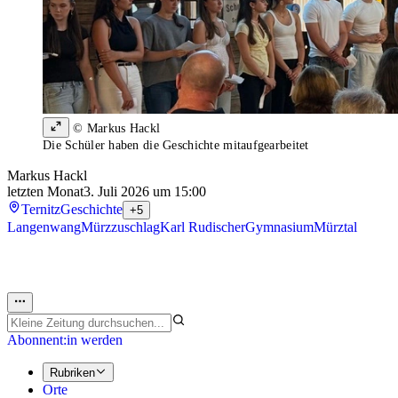
© Markus Hackl
Die Schüler haben die Geschichte mitaufgearbeitet
Markus Hackl
letzten Monat
3. Juli 2026 um 15:00
Ternitz
Geschichte
+5
Langenwang
Mürzzuschlag
Karl Rudischer
Gymnasium
Mürztal
Abonnent:in werden
Rubriken
Orte