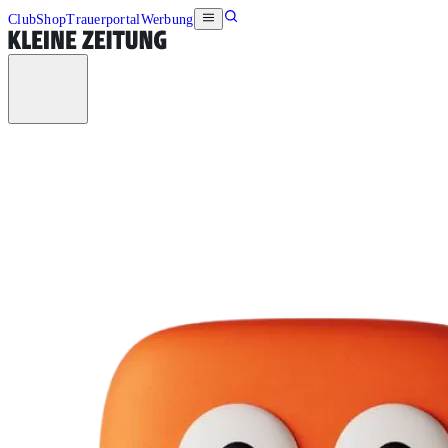
Club
Shop
Trauerportal
Werbung