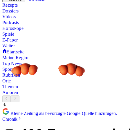
Rezepte
Dossiers
Videos
Podcasts
Horoskope
Spiele
E-Paper
Wetter
Startseite
Meine Region
Top News
Sport
Rubriken
Orte
Themen
Autoren
Kleine Zeitung als bevorzugte Google-Quelle hinzufügen.
Chronik