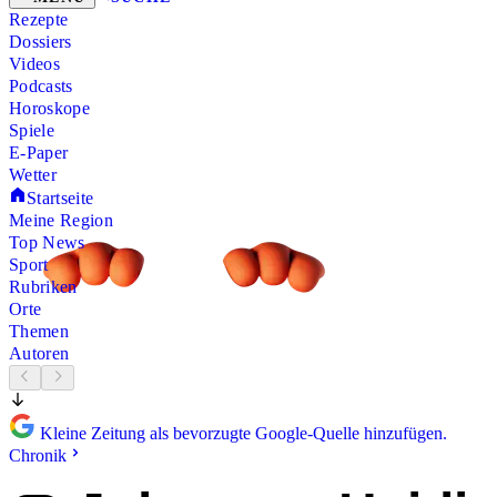
Rezepte
Dossiers
Videos
Podcasts
Horoskope
Spiele
E-Paper
Wetter
Startseite
Meine Region
Top News
Sport
Rubriken
Orte
Themen
Autoren
Kleine Zeitung als bevorzugte Google-Quelle hinzufügen.
Chronik