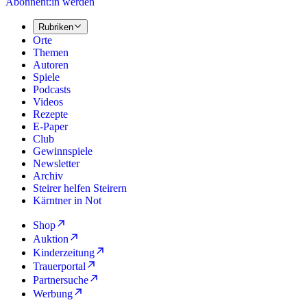
Abonnent:in werden
Rubriken
Orte
Themen
Autoren
Spiele
Podcasts
Videos
Rezepte
E-Paper
Club
Gewinnspiele
Newsletter
Archiv
Steirer helfen Steirern
Kärntner in Not
Shop
Auktion
Kinderzeitung
Trauerportal
Partnersuche
Werbung