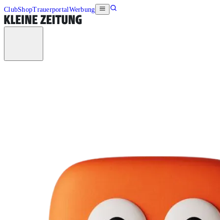
Club
Shop
Trauerportal
Werbung