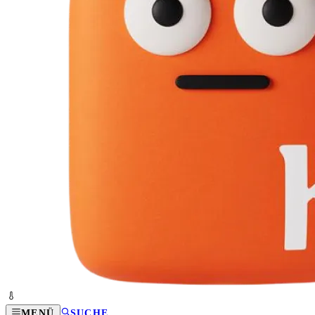
MENÜ
SUCHE