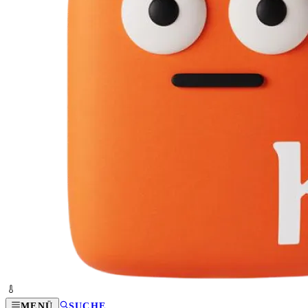
MENÜ
SUCHE