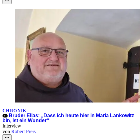
CHRONIK
Bruder Elias: „Dass ich heute hier in Maria Lankowitz
bin, ist ein Wunder“
Interview
von
Robert Preis