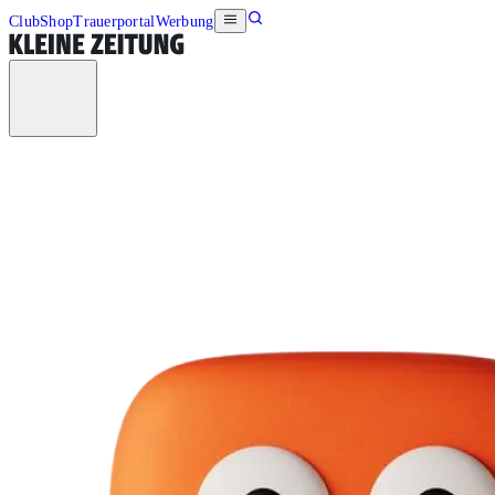
Club
Shop
Trauerportal
Werbung