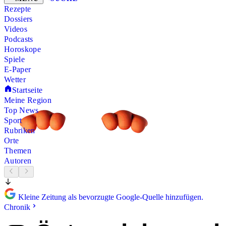
Rezepte
Dossiers
Videos
Podcasts
Horoskope
Spiele
E-Paper
Wetter
Startseite
Meine Region
Top News
Sport
Rubriken
Orte
Themen
Autoren
Kleine Zeitung als bevorzugte Google-Quelle hinzufügen.
Chronik