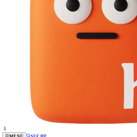
MENÜ
SUCHE