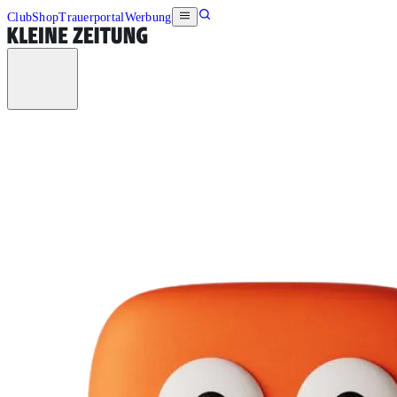
Club
Shop
Trauerportal
Werbung