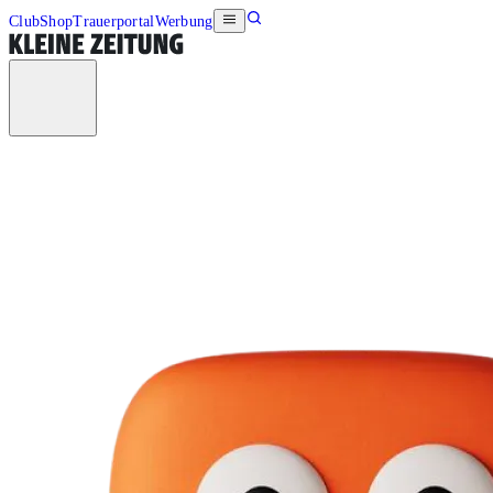
Club
Shop
Trauerportal
Werbung