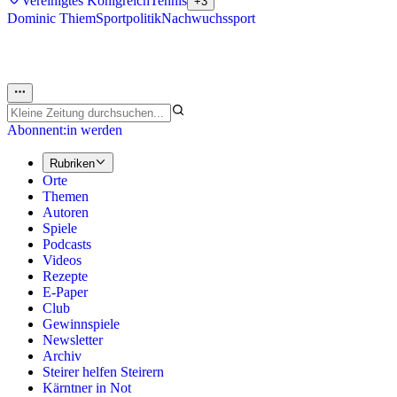
Vereinigtes Königreich
Tennis
+3
Dominic Thiem
Sportpolitik
Nachwuchssport
Abonnent:in werden
Rubriken
Orte
Themen
Autoren
Spiele
Podcasts
Videos
Rezepte
E-Paper
Club
Gewinnspiele
Newsletter
Archiv
Steirer helfen Steirern
Kärntner in Not