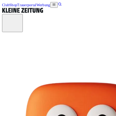
Club
Shop
Trauerportal
Werbung