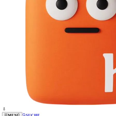
MENÜ
SUCHE