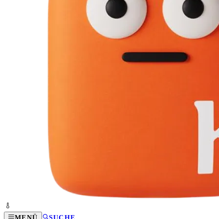
MENÜ
SUCHE