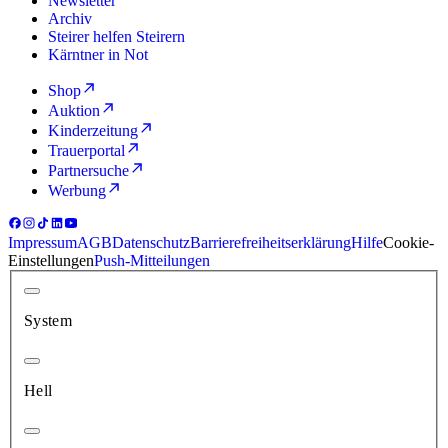
Newsletter
Archiv
Steirer helfen Steirern
Kärntner in Not
Shop
Auktion
Kinderzeitung
Trauerportal
Partnersuche
Werbung
Impressum
AGB
Datenschutz
Barrierefreiheitserklärung
Hilfe
Cookie-
Einstellungen
Push-Mitteilungen
System
Hell