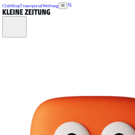
Club
Shop
Trauerportal
Werbung