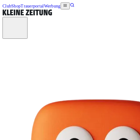
Club
Shop
Trauerportal
Werbung