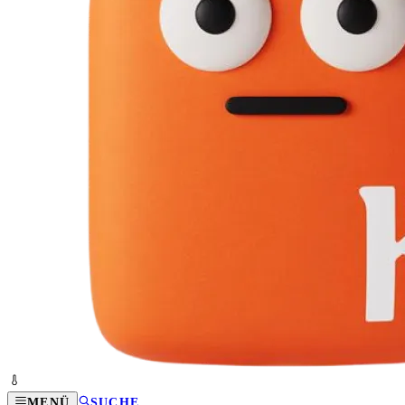
MENÜ
SUCHE