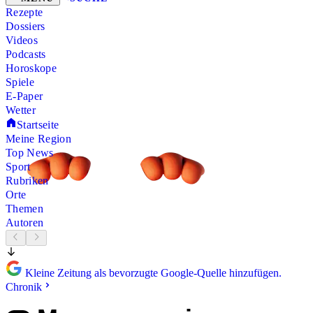
Rezepte
Dossiers
Videos
Podcasts
Horoskope
Spiele
E-Paper
Wetter
Startseite
Meine Region
Top News
Sport
Rubriken
Orte
Themen
Autoren
Kleine Zeitung als bevorzugte Google-Quelle hinzufügen.
Chronik