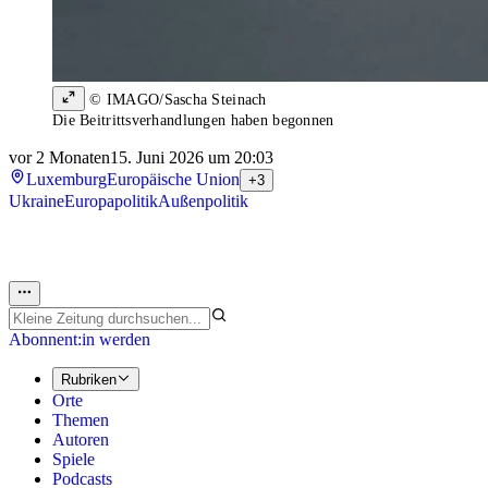
© IMAGO/Sascha Steinach
Die Beitrittsverhandlungen haben begonnen
vor 2 Monaten
15. Juni 2026 um 20:03
Luxemburg
Europäische Union
+3
Ukraine
Europapolitik
Außenpolitik
Abonnent:in werden
Rubriken
Orte
Themen
Autoren
Spiele
Podcasts