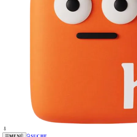
MENÜ
SUCHE