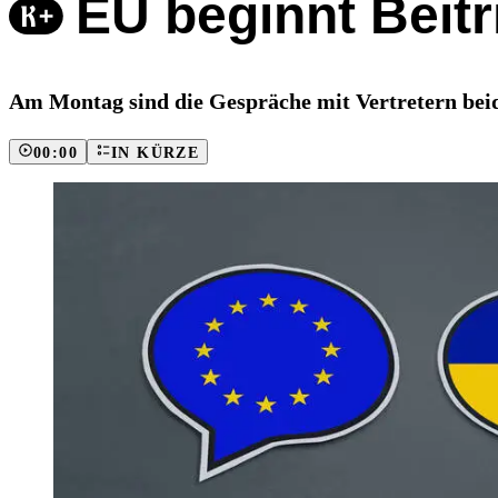
EU beginnt Beitr
Am Montag sind die Gespräche mit Vertretern beider
00:00
IN KÜRZE