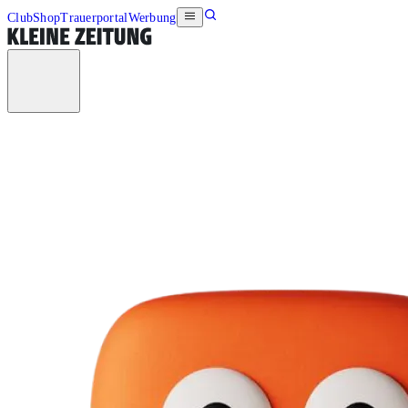
Club
Shop
Trauerportal
Werbung