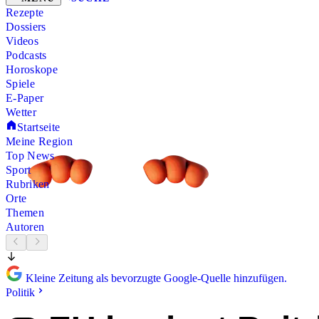
Rezepte
Dossiers
Videos
Podcasts
Horoskope
Spiele
E-Paper
Wetter
Startseite
Meine Region
Top News
Sport
Rubriken
Orte
Themen
Autoren
Kleine Zeitung als bevorzugte Google-Quelle hinzufügen.
Politik