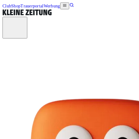
Club
Shop
Trauerportal
Werbung