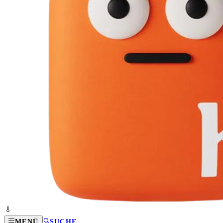
MENÜ
SUCHE