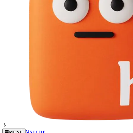
MENÜ
SUCHE