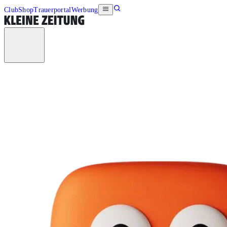
Club
Shop
Trauerportal
Werbung