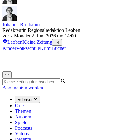
Johanna Birnbaum
Redakteurin Regionalredaktion Leoben
vor 2 Monaten
2. Juni 2026 um 14:00
Leoben
Kleine Zeitung
+4
Kinder
Volksschule
Krimi
Bücher
Abonnent:in werden
Rubriken
Orte
Themen
Autoren
Spiele
Podcasts
Videos
Rezepte