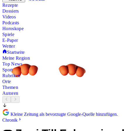
Rezepte
Dossiers
Videos
Podcasts
Horoskope
Spiele
E-Paper
Wetter
Startseite
Meine Region
Top News
Sport
Rubriken
Orte
Themen
Autoren
Kleine Zeitung als bevorzugte Google-Quelle hinzufügen.
Chronik