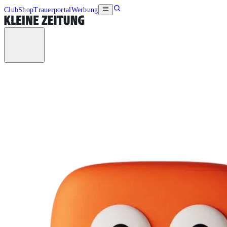
Club
Shop
Trauerportal
Werbung