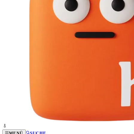
MENÜ
SUCHE