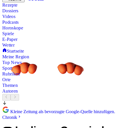
Rezepte
Dossiers
Videos
Podcasts
Horoskope
Spiele
E-Paper
Wetter
Startseite
Meine Region
Top News
Sport
Rubriken
Orte
Themen
Autoren
Kleine Zeitung als bevorzugte Google-Quelle hinzufügen.
Chronik