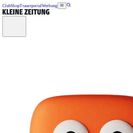
Club
Shop
Trauerportal
Werbung