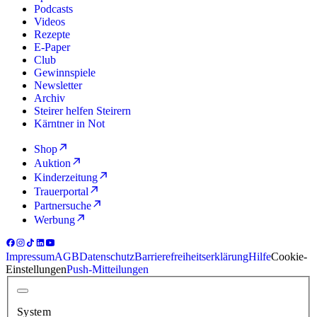
Podcasts
Videos
Rezepte
E-Paper
Club
Gewinnspiele
Newsletter
Archiv
Steirer helfen Steirern
Kärntner in Not
Shop
Auktion
Kinderzeitung
Trauerportal
Partnersuche
Werbung
Impressum
AGB
Datenschutz
Barrierefreiheitserklärung
Hilfe
Cookie-
Einstellungen
Push-Mitteilungen
System