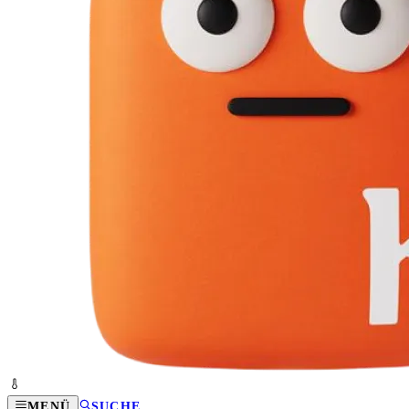
MENÜ
SUCHE