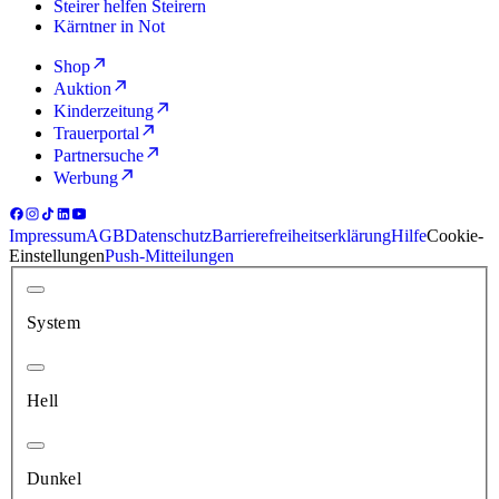
Steirer helfen Steirern
Kärntner in Not
Shop
Auktion
Kinderzeitung
Trauerportal
Partnersuche
Werbung
Impressum
AGB
Datenschutz
Barrierefreiheitserklärung
Hilfe
Cookie-
Einstellungen
Push-Mitteilungen
System
Hell
Dunkel