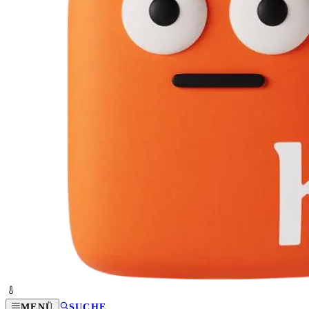
MENÜ
SUCHE