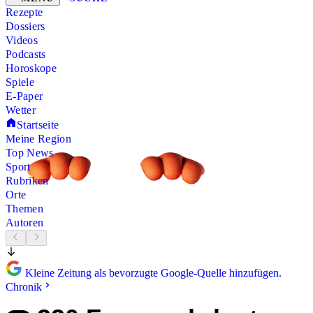
Rezepte
Dossiers
Videos
Podcasts
Horoskope
Spiele
E-Paper
Wetter
Startseite
Meine Region
Top News
Sport
Rubriken
Orte
Themen
Autoren
Kleine Zeitung als bevorzugte Google-Quelle hinzufügen.
Chronik