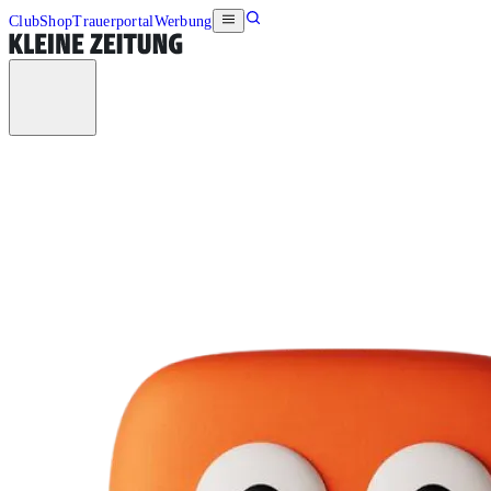
Club
Shop
Trauerportal
Werbung