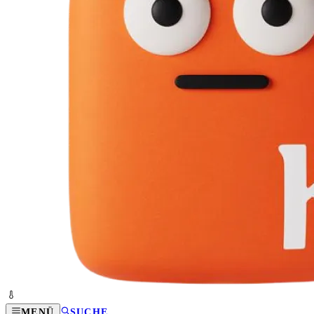
MENÜ
SUCHE