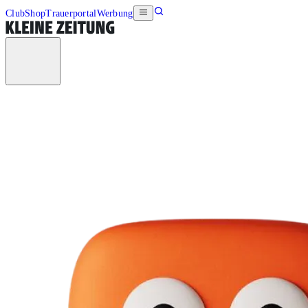
Club
Shop
Trauerportal
Werbung