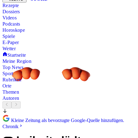
Rezepte
Dossiers
Videos
Podcasts
Horoskope
Spiele
E-Paper
Wetter
Startseite
Meine Region
Top News
Sport
Rubriken
Orte
Themen
Autoren
Kleine Zeitung als bevorzugte Google-Quelle hinzufügen.
Chronik