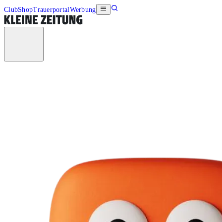
Club
Shop
Trauerportal
Werbung