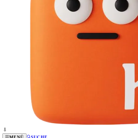
MENÜ
SUCHE