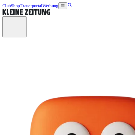
Club
Shop
Trauerportal
Werbung