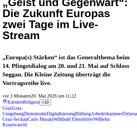
„Geist und Gegenwart“:
Die Zukunft Europas
zwei Tage im Live-
Stream
„Europa(s) Stärken“ ist das Generalthema beim
14. Pfingstdialog am 20. und 21. Mai auf Schloss
Seggau. Die Kleine Zeitung überträgt die
Vortragsreihe live.
vor 3 Monaten
20. Mai 2026 um 11:22
Kärnten
Religion
+10
Graz
Graz-
Umgebung
Demokratie
Digitalisierung
Bildung
Arbeiterkammer
Diözes
Graz-Seckau
Carlo Masala
Willibald Ehrenhöfer
Wilhelm
Krautwaschl