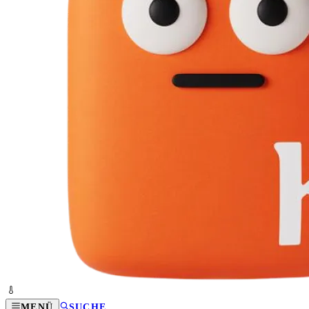
MENÜ
SUCHE