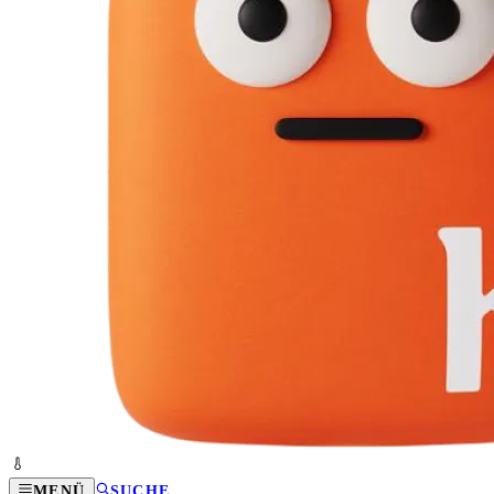
MENÜ
SUCHE