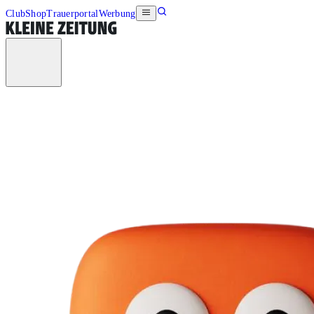
Club
Shop
Trauerportal
Werbung