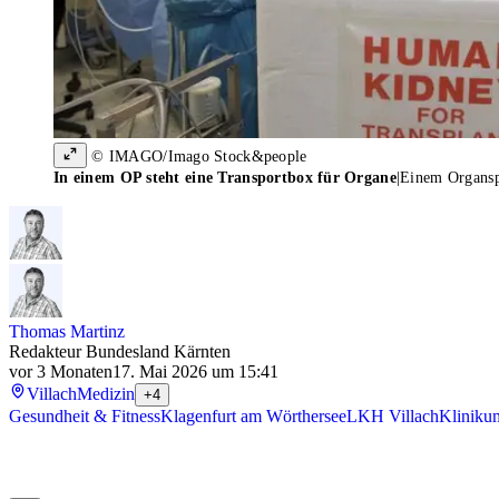
© IMAGO/Imago Stock&people
In einem OP steht eine Transportbox für Organe
|
Einem Organspe
Thomas Martinz
Redakteur Bundesland Kärnten
vor 3 Monaten
17. Mai 2026 um 15:41
Villach
Medizin
+4
Gesundheit & Fitness
Klagenfurt am Wörthersee
LKH Villach
Kliniku