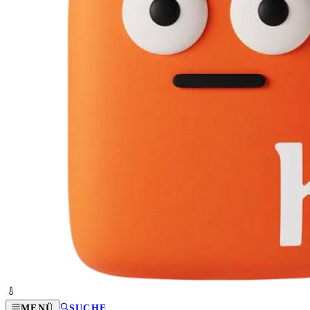
MENÜ
SUCHE