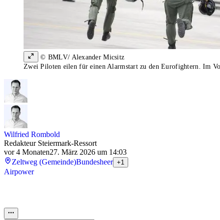
© BMLV/ Alexander Micsitz
Zwei Piloten eilen für einen Alarmstart zu den Eurofightern. Im Vo
Wilfried Rombold
Redakteur Steiermark-Ressort
vor 4 Monaten
27. März 2026 um 14:03
Zeltweg (Gemeinde)
Bundesheer
+1
Airpower