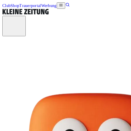
Club
Shop
Trauerportal
Werbung