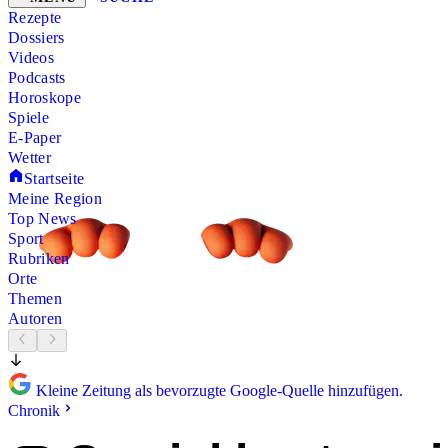
Rezepte
Dossiers
Videos
Podcasts
Horoskope
Spiele
E-Paper
Wetter
Startseite
Meine Region
Top News
Sport
Rubriken
Orte
Themen
Autoren
Kleine Zeitung als bevorzugte Google-Quelle hinzufügen.
Chronik