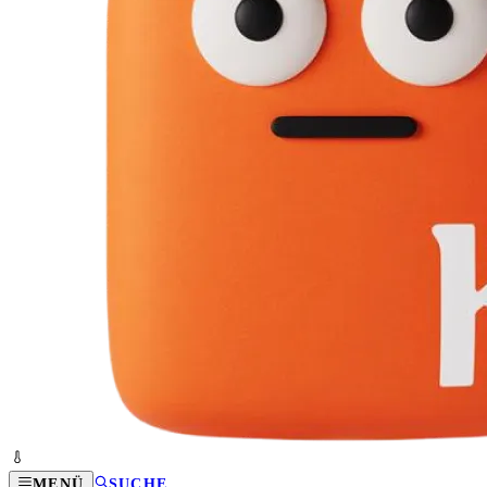
MENÜ
SUCHE