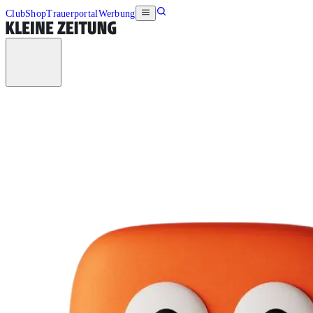
Club
Shop
Trauerportal
Werbung