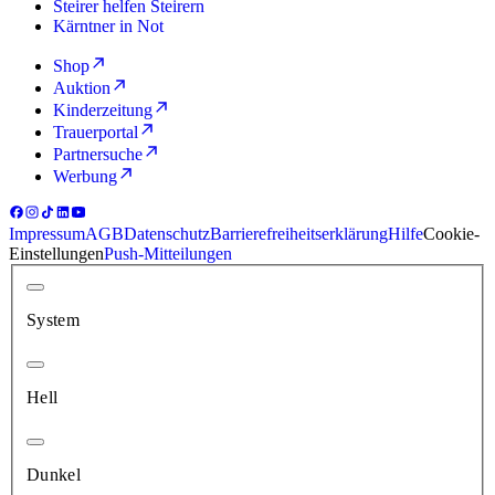
Steirer helfen Steirern
Kärntner in Not
Shop
Auktion
Kinderzeitung
Trauerportal
Partnersuche
Werbung
Impressum
AGB
Datenschutz
Barrierefreiheitserklärung
Hilfe
Cookie-
Einstellungen
Push-Mitteilungen
System
Hell
Dunkel