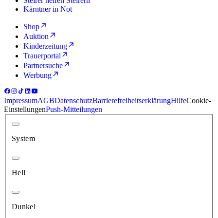
Steirer helfen Steirern
Kärntner in Not
Shop
Auktion
Kinderzeitung
Trauerportal
Partnersuche
Werbung
Impressum
AGB
Datenschutz
Barrierefreiheitserklärung
Hilfe
Cookie-
Einstellungen
Push-Mitteilungen
System
Hell
Dunkel