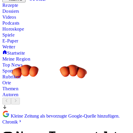
Rezepte
Dossiers
Videos
Podcasts
Horoskope
Spiele
E-Paper
Wetter
Startseite
Meine Region
Top News
Sport
Rubriken
Orte
Themen
Autoren
Kleine Zeitung als bevorzugte Google-Quelle hinzufügen.
Chronik