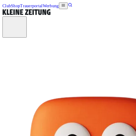
Club
Shop
Trauerportal
Werbung