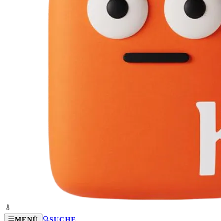
MENÜ
SUCHE