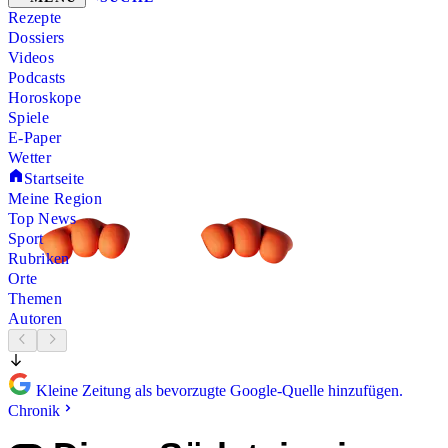
Rezepte
Dossiers
Videos
Podcasts
Horoskope
Spiele
E-Paper
Wetter
Startseite
Meine Region
Top News
Sport
Rubriken
Orte
Themen
Autoren
Kleine Zeitung als bevorzugte Google-Quelle hinzufügen.
Chronik