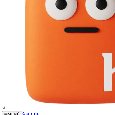
MENÜ
SUCHE