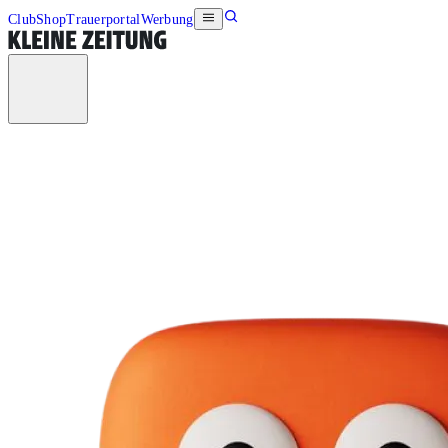
Club
Shop
Trauerportal
Werbung