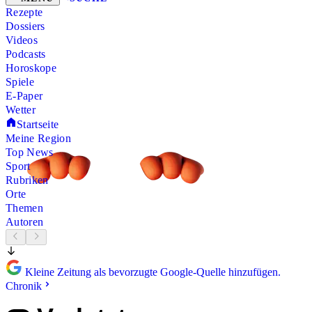
Rezepte
Dossiers
Videos
Podcasts
Horoskope
Spiele
E-Paper
Wetter
Startseite
Meine Region
Top News
Sport
Rubriken
Orte
Themen
Autoren
Kleine Zeitung als bevorzugte Google-Quelle hinzufügen.
Chronik