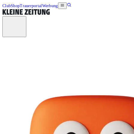
Club
Shop
Trauerportal
Werbung