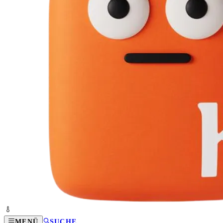
MENÜ
SUCHE