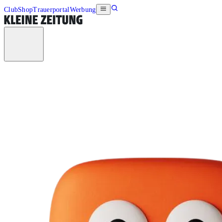
Club
Shop
Trauerportal
Werbung