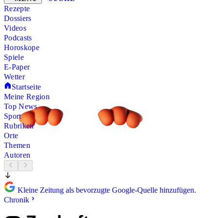
Rezepte
Dossiers
Videos
Podcasts
Horoskope
Spiele
E-Paper
Wetter
Startseite
Meine Region
Top News
Sport
Rubriken
Orte
Themen
Autoren
Kleine Zeitung als bevorzugte Google-Quelle hinzufügen.
Chronik