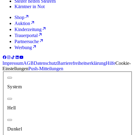
Steirer helfen Steirern
Kärntner in Not
Shop
Auktion
Kinderzeitung
Trauerportal
Partnersuche
Werbung
Impressum
AGB
Datenschutz
Barrierefreiheitserklärung
Hilfe
Cookie-
Einstellungen
Push-Mitteilungen
System
Hell
Dunkel