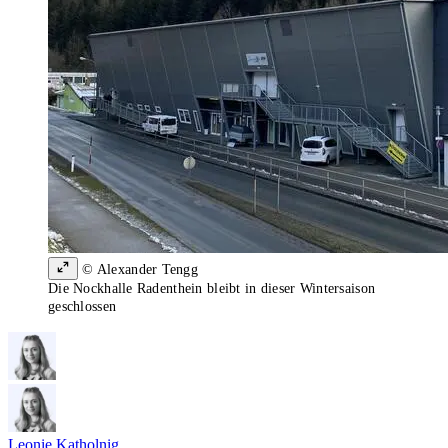
© Alexander Tengg
Die Nockhalle Radenthein bleibt in dieser Wintersaison
geschlossen
Leonie Katholnig