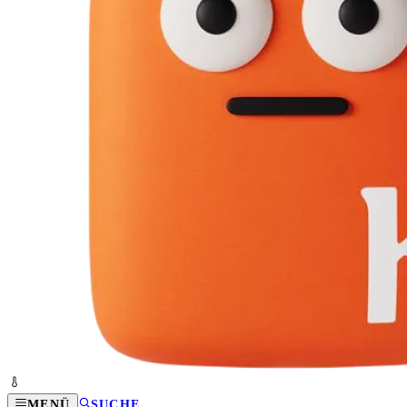
MENÜ
SUCHE