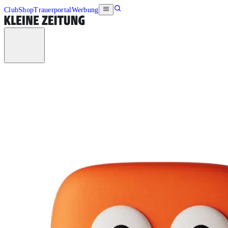
Club
Shop
Trauerportal
Werbung