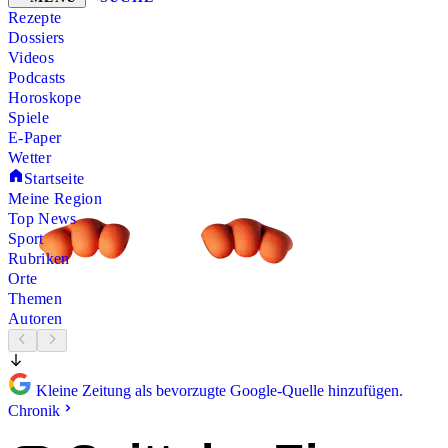
Rezepte
Dossiers
Videos
Podcasts
Horoskope
Spiele
E-Paper
Wetter
Startseite
Meine Region
Top News
Sport
Rubriken
Orte
Themen
Autoren
Kleine Zeitung als bevorzugte Google-Quelle hinzufügen.
Chronik