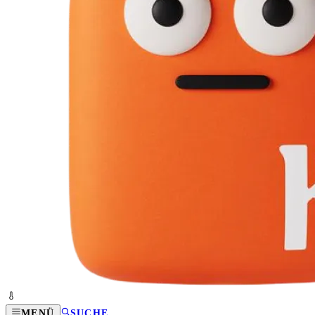
MENÜ
SUCHE