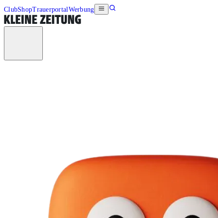
Club
Shop
Trauerportal
Werbung