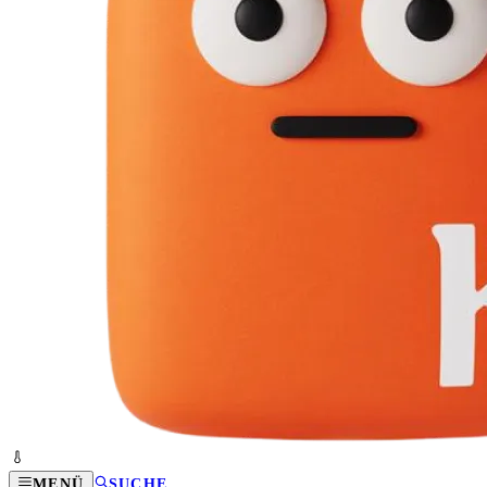
MENÜ
SUCHE