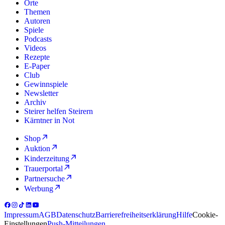
Orte
Themen
Autoren
Spiele
Podcasts
Videos
Rezepte
E-Paper
Club
Gewinnspiele
Newsletter
Archiv
Steirer helfen Steirern
Kärntner in Not
Shop
Auktion
Kinderzeitung
Trauerportal
Partnersuche
Werbung
Impressum
AGB
Datenschutz
Barrierefreiheitserklärung
Hilfe
Cookie-
Einstellungen
Push-Mitteilungen