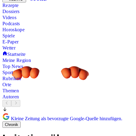
Rezepte
Dossiers
Videos
Podcasts
Horoskope
Spiele
E-Paper
Wetter
Startseite
Meine Region
Top News
Sport
Rubriken
Orte
Themen
Autoren
Kleine Zeitung als bevorzugte Google-Quelle hinzufügen.
Chronik