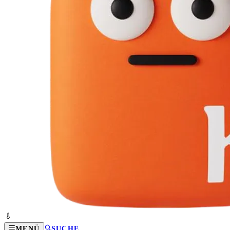
MENÜ
SUCHE