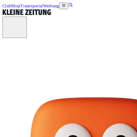
Club
Shop
Trauerportal
Werbung