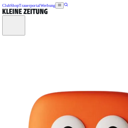
Club
Shop
Trauerportal
Werbung