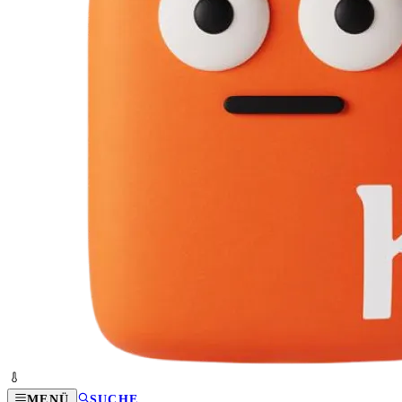
MENÜ
SUCHE