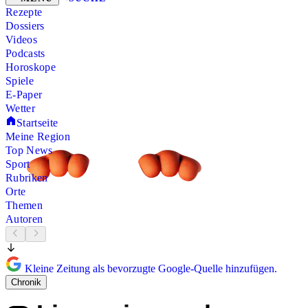
Rezepte
Dossiers
Videos
Podcasts
Horoskope
Spiele
E-Paper
Wetter
Startseite
Meine Region
Top News
Sport
Rubriken
Orte
Themen
Autoren
Kleine Zeitung als bevorzugte Google-Quelle hinzufügen.
Chronik