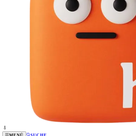
MENÜ
SUCHE