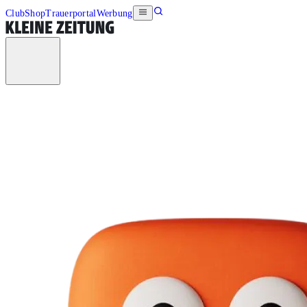
Club
Shop
Trauerportal
Werbung