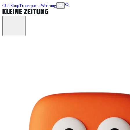
Club
Shop
Trauerportal
Werbung