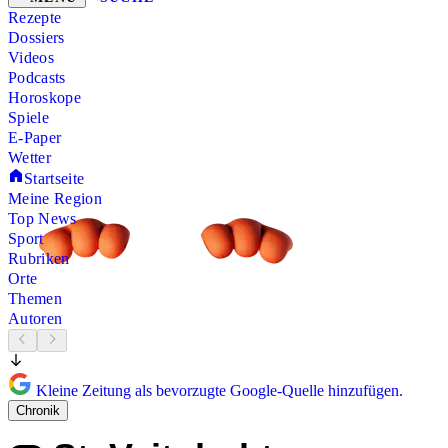
Rezepte
Dossiers
Videos
Podcasts
Horoskope
Spiele
E-Paper
Wetter
Startseite
Meine Region
Top News
Sport
Rubriken
Orte
Themen
Autoren
Kleine Zeitung als bevorzugte Google-Quelle hinzufügen.
Chronik