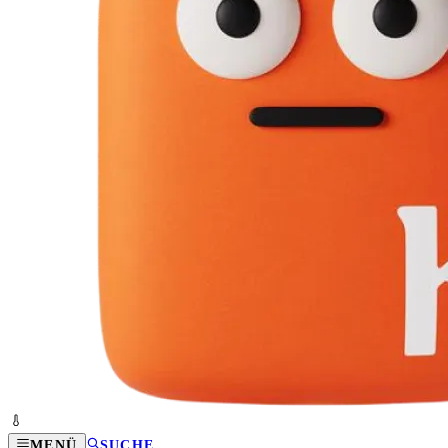
MENÜ
SUCHE