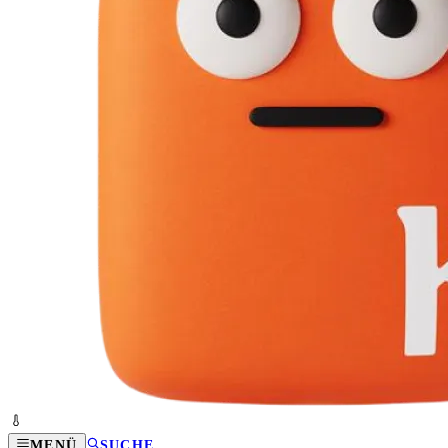
MENÜ
SUCHE