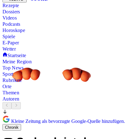
Rezepte
Dossiers
Videos
Podcasts
Horoskope
Spiele
E-Paper
Wetter
Startseite
Meine Region
Top News
Sport
Rubriken
Orte
Themen
Autoren
Kleine Zeitung als bevorzugte Google-Quelle hinzufügen.
Chronik