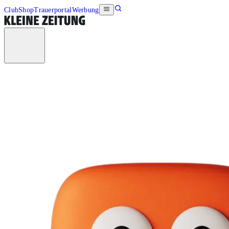
Club
Shop
Trauerportal
Werbung