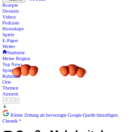
Rezepte
Dossiers
Videos
Podcasts
Horoskope
Spiele
E-Paper
Wetter
Startseite
Meine Region
Top News
Sport
Rubriken
Orte
Themen
Autoren
Kleine Zeitung als bevorzugte Google-Quelle hinzufügen.
Chronik