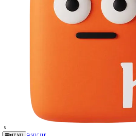
MENÜ
SUCHE