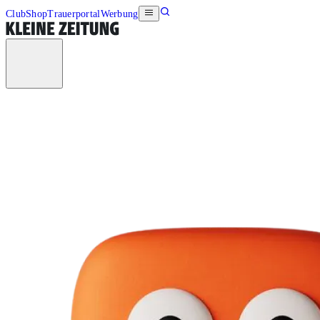
Club
Shop
Trauerportal
Werbung